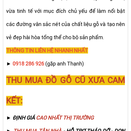
vừa tinh tế với mục đích chủ yếu để làm nổi bật
các đường vân sắc nét của chất liệu gỗ và tạo nên
vẻ đẹp hài hòa tổng thể cho bộ sản phẩm.
THÔNG TIN LIÊN HỆ NHANH NHẤT
►
0918 286 926
(gặp anh Thạnh)
THU MUA ĐỒ GỖ CŨ XƯA CAM
KẾT:
► ĐỊNH GIÁ
CAO NHẤT THỊ TRƯỜNG
►
THU MUA TẬN NHÀ
- HỖ TRỢ THÁO DỠ - DỌN