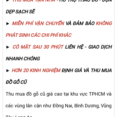
DẸP SẠCH SẼ
►
MIỄN PHÍ VẬN CHUYỂN
VÀ ĐẢM BẢO
KHÔNG
PHÁT SINH CÁC CHI PHÍ KHÁC
►
CÓ MẶT SAU 30 PHÚT
LIÊN HỆ - GIAO DỊCH
NHANH CHÓNG
►
HƠN 20 KINH NGHIỆM
ĐỊNH GIÁ VÀ THU MUA
ĐỒ GỖ CŨ
Thu mua đồ gỗ cũ giá cao tại khu vực TPHCM và
các vùng lân cận như Đồng Nai, Bình Dương, Vũng