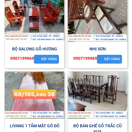
BỘ SALONG GỖ HƯƠNG
NHỊ SƠN
0907199969
0907199969
ĐẶT HÀNG
ĐẶT HÀNG
LIVANG 1 TẤM MẶT GÕ ĐỎ
BỘ BÀN GHẾ GỖ TRẮC CŨ
XƯA