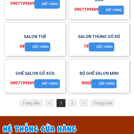
0907199969
ĐẶT HÀNG
0907199969
ĐẶT HÀNG
SALON THẺ
SALON THÙNG GÕ ĐỎ
6đ
7đ
ĐẶT HÀNG
ĐẶT HÀNG
GHẾ SALON GỖ XƯA
BỘ GHẾ SALON MINI
0907199969
900đ
ĐẶT HÀNG
ĐẶT HÀNG
Trang đầu
<
1
2
>
Trang cuối
HỆ THỐNG CỬA HÀNG