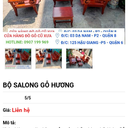
BỘ SALONG GỖ HƯƠNG
5/5
Liên hệ
Giá:
Mô tả: